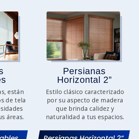
s
Persianas
es
Horizontal 2”
s, están
Estilo clásico caracterizado
os de tela
por su aspecto de madera
esidades
que brinda calidez y
us áreas.
naturalidad a tus espacios.
lables
Persianas Horizontal 2”