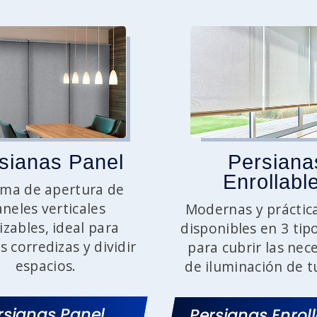
sianas Panel
Persiana
Enrollabl
ema de apertura de
neles verticales
Modernas y práctica
izables, ideal para
disponibles en 3 tip
s corredizas y dividir
para cubrir las nec
espacios.
de iluminación de t
rsianas Panel
Persianas Enrol