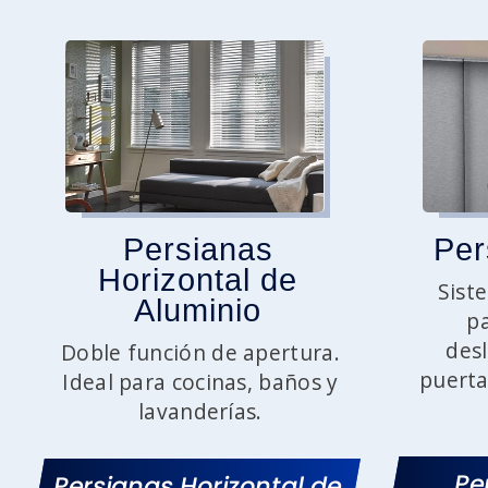
Persianas
Per
Horizontal de
Sist
Aluminio
pa
desl
Doble función de apertura.
puerta
Ideal para cocinas, baños y
lavanderías.
Pe
Persianas Horizontal de