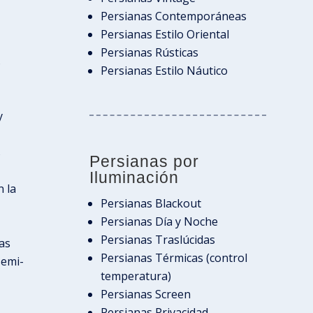
Persianas Contemporáneas
Persianas Estilo Oriental
Persianas Rústicas
s
Persianas Estilo Náutico
y
s
Persianas por
Iluminación
 la
Persianas Blackout
Persianas Día y Noche
Persianas Traslúcidas
as
Persianas Térmicas (control
semi-
temperatura)
Persianas Screen
Persianas Privacidad