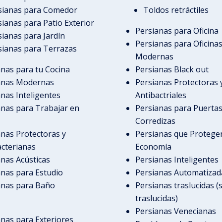
sianas para Comedor
Toldos retráctiles
sianas para Patio Exterior
Persianas para Oficina
sianas para Jardín
Persianas para Oficina
sianas para Terrazas
Modernas
anas para tu Cocina
Persianas Black out
anas Modernas
Persianas Protectoras 
anas Inteligentes
Antibactriales
anas para Trabajar en
Persianas para Puerta
Corredizas
anas Protectoras y
Persianas que Protegen
acterianas
Economía
anas Acústicas
Persianas Inteligentes
anas para Estudio
Persianas Automatizad
anas para Baño
Persianas traslucidas (
traslucidas)
Persianas Venecianas
anas para Exteriores