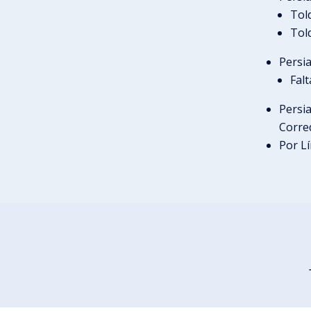
Tol
Tol
Persi
Fal
Persi
Corre
Por L