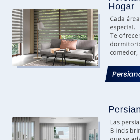
Hogar
Cada área
especial.
Te ofrece
dormitorio
comedor, 
Persian
Persian
Las persi
Blinds br
que se ada