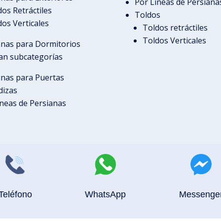
Por Líneas de Persiana
dos Retráctiles
Toldos
dos Verticales
Toldos retráctiles
Toldos Verticales
anas para Dormitorios
tan subcategorías
anas para Puertas
dizas
íneas de Persianas
Teléfono
WhatsApp
Messenge