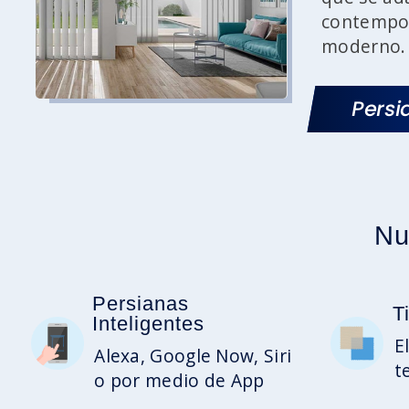
contempor
moderno
Persi
Nu
Persianas
T
Inteligentes
E
Alexa, Google Now, Siri
t
o por medio de App