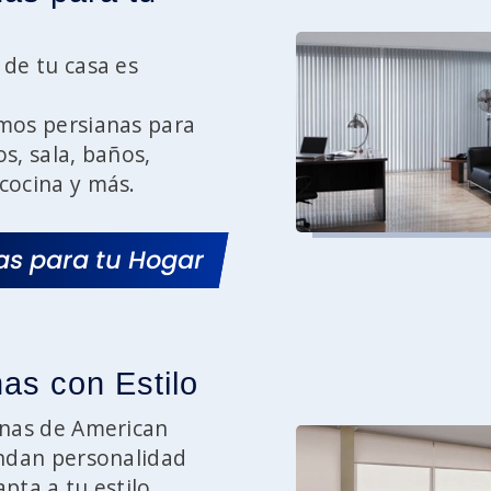
 de tu casa es
mos persianas para
s, sala, baños,
cocina y más.
as para tu Hogar
as con Estilo
anas de American
indan personalidad
pta a tu estilo,