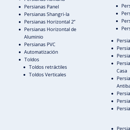
Per
Persianas Panel
Per
Persianas Shangri-la
Per
Persianas Horizontal 2”
Per
Persianas Horizontal de
Aluminio
Persi
Persianas PVC
Persi
Automatización
Persi
Toldos
Persi
Toldos retráctiles
Casa
Toldos Verticales
Persi
Antib
Persi
Persi
Persi
Persi