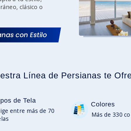
áneo, clásico o
.
anas con Estilo
estra Línea de Persianas te Ofr
ipos de Tela
Colores
lige entre más de 70
Más de 330 co
elas